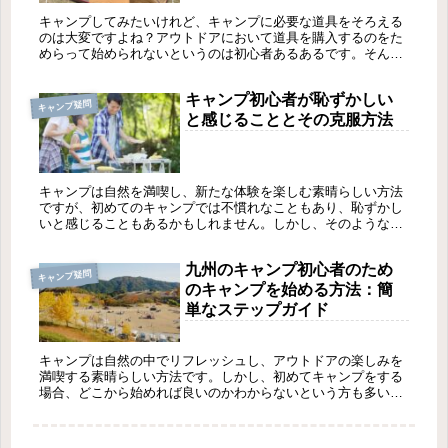
キャンプしてみたいけれど、キャンプに必要な道具をそろえる
のは大変ですよね？アウトドアにおいて道具を購入するのをた
めらって始められないというのは初心者あるあるです。そんな
時はずばり①「友人に借りてみる」②「道具をレンタルしてい
るキャンプ場に行...
キャンプ初心者が恥ずかしい
キャンプ疑問
と感じることとその克服方法
キャンプは自然を満喫し、新たな体験を楽しむ素晴らしい方法
ですが、初めてのキャンプでは不慣れなこともあり、恥ずかし
いと感じることもあるかもしれません。しかし、そのような気
持ちは自然なものですし、克服する方法もあります。ここで
は、キャンプ初心者...
九州のキャンプ初心者のため
キャンプ疑問
のキャンプを始める方法：簡
単なステップガイド
キャンプは自然の中でリフレッシュし、アウトドアの楽しみを
満喫する素晴らしい方法です。しかし、初めてキャンプをする
場合、どこから始めれば良いのかわからないという方も多いで
しょう。この記事では、キャンプ初心者のための簡単なステッ
プガイドをご紹介...