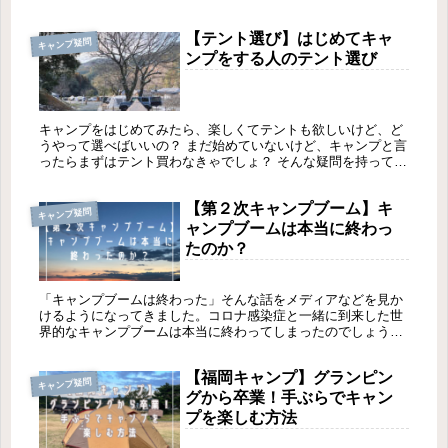
【テント選び】はじめてキャ
キャンプ疑問
ンプをする人のテント選び
キャンプをはじめてみたら、楽しくてテントも欲しいけど、ど
うやって選べばいいの？ まだ始めていないけど、キャンプと言
ったらまずはテント買わなきゃでしょ？ そんな疑問を持ってい
ませんか？それは当然の疑問で、なぜそんな疑問を持つかとい
うと、あなた...
【第２次キャンプブーム】キ
キャンプ疑問
ャンプブームは本当に終わっ
たのか？
「キャンプブームは終わった」そんな話をメディアなどを見か
けるようになってきました。コロナ感染症と一緒に到来した世
界的なキャンプブームは本当に終わってしまったのでしょう
か？キャンプ場に行くとそんな噂はどこに行ったのかと思うほ
ど、キャンプを楽し...
【福岡キャンプ】グランピン
キャンプ疑問
グから卒業！手ぶらでキャン
プを楽しむ方法