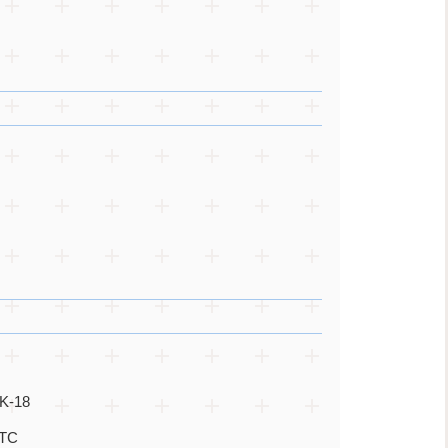
-18
TC